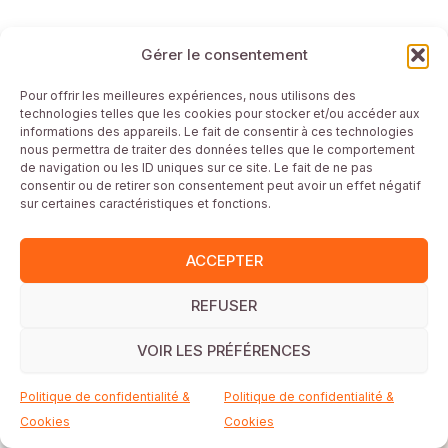
Gérer le consentement
Mentions Légales
Pour offrir les meilleures expériences, nous utilisons des
technologies telles que les cookies pour stocker et/ou accéder aux
Plan du site
informations des appareils. Le fait de consentir à ces technologies
Conditions générales
nous permettra de traiter des données telles que le comportement
de navigation ou les ID uniques sur ce site. Le fait de ne pas
Politique de confidentialité & Cookies
consentir ou de retirer son consentement peut avoir un effet négatif
Commerces partenaires cartes cadeaux
sur certaines caractéristiques et fonctions.
Conditions Générales de Vente
Fonctionnement carte cadeau
ACCEPTER
REFUSER
Site réalisé par
Webisalize
VOIR LES PRÉFÉRENCES
Politique de confidentialité &
Politique de confidentialité &
Droits d'auteur © 2026 LoVerdun
Cookies
Cookies