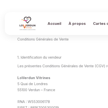
Aller
au
contenu
Accueil
À propos
Cartes 
Conditions Générales de Vente
1. Identification du vendeur
Les présentes Conditions Générales de Vente (CGV) rég
LoVerdun Vitrines
5 Quai de Londres
55100 Verdun – France
RNA : W553006178
SIRET : 88167005300019