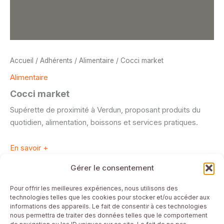
Accueil
/
Adhérents
/
Alimentaire
/ Cocci market
Alimentaire
Cocci market
Supérette de proximité à Verdun, proposant produits du
quotidien, alimentation, boissons et services pratiques.
En savoir +
Gérer le consentement
Mentions Légales
Pour offrir les meilleures expériences, nous utilisons des
technologies telles que les cookies pour stocker et/ou accéder aux
Plan du site
informations des appareils. Le fait de consentir à ces technologies
Conditions générales
nous permettra de traiter des données telles que le comportement