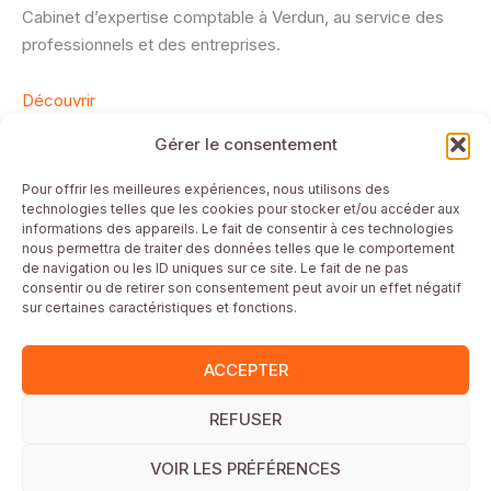
Cabinet d’expertise comptable à Verdun, au service des
professionnels et des entreprises.
Découvrir
Gérer le consentement
Mentions Légales
Pour offrir les meilleures expériences, nous utilisons des
technologies telles que les cookies pour stocker et/ou accéder aux
Plan du site
informations des appareils. Le fait de consentir à ces technologies
Conditions générales
nous permettra de traiter des données telles que le comportement
de navigation ou les ID uniques sur ce site. Le fait de ne pas
Politique de confidentialité & Cookies
consentir ou de retirer son consentement peut avoir un effet négatif
Commerces partenaires cartes cadeaux
sur certaines caractéristiques et fonctions.
Conditions Générales de Vente
Fonctionnement carte cadeau
ACCEPTER
REFUSER
Site réalisé par
Webisalize
VOIR LES PRÉFÉRENCES