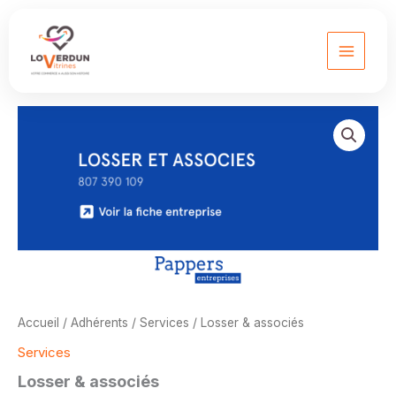
Aller
au
contenu
Accueil
/
Adhérents
/
Services
/ Losser & associés
Services
Losser & associés