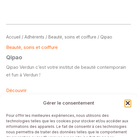
Accueil
/
Adhérents
/
Beauté, soins et coiffure
/ Qipao
Beauté, soins et coiffure
Qipao
Qipao Verdun c’est votre institut de beauté contemporain
et fun à Verdun !
Découvrir
Gérer le consentement
Mentions Légales
Pour offrir les meilleures expériences, nous utilisons des
technologies telles que les cookies pour stocker et/ou accéder aux
Plan du site
informations des appareils. Le fait de consentir à ces technologies
Conditions générales
nous permettra de traiter des données telles que le comportement