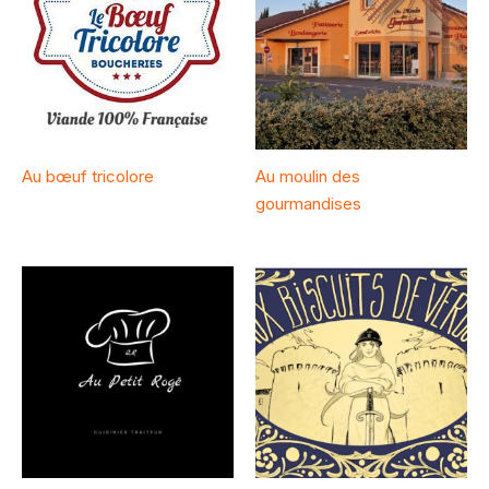
Au bœuf tricolore
Au moulin des
gourmandises