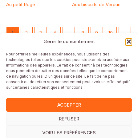
Au petit Rogé
Aux biscuits de Verdun
1
2
3
4
…
8
9
10
→
Gérer le consentement
Mentions Légales
Pour offrir les meilleures expériences, nous utilisons des
technologies telles que les cookies pour stocker et/ou accéder aux
Plan du site
informations des appareils. Le fait de consentir à ces technologies
Conditions générales
nous permettra de traiter des données telles que le comportement
de navigation ou les ID uniques sur ce site. Le fait de ne pas
Politique de confidentialité & Cookies
consentir ou de retirer son consentement peut avoir un effet négatif
Commerces partenaires cartes cadeaux
sur certaines caractéristiques et fonctions.
Conditions Générales de Vente
Fonctionnement carte cadeau
ACCEPTER
REFUSER
Site réalisé par
Webisalize
VOIR LES PRÉFÉRENCES